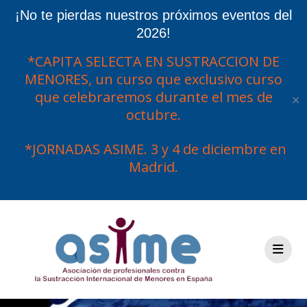
¡No te pierdas nuestros próximos eventos del
2026!
*CAPITA SELECTA EN SUSTRACCION DE
MENORES, un curso que exclusivo curso
que celebraremos durante el mes de
✕
octubre.
*JORNADAS ASIME. 3 y 4 de diciembre en
Madrid.
Saltar
al
contenido