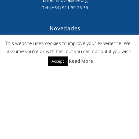
Email: info@asime.org
Tel: (+34) 911 59 26 36
Novedades
Agenda ASIME-Ultimo trimestre 2026
This website uses cookies to improve your experience. We'll
assume you're ok with this, but you can opt-out if you wish.
ASIME celebrará en diciembre una nueva edición de
Read More
Accept
sus jornadas
CAPITA SELECTA en Sustracción internacional de
Menores
ASIME
© 2026 ASIME. Construido utilizando WordPress y el
Highlight
Theme