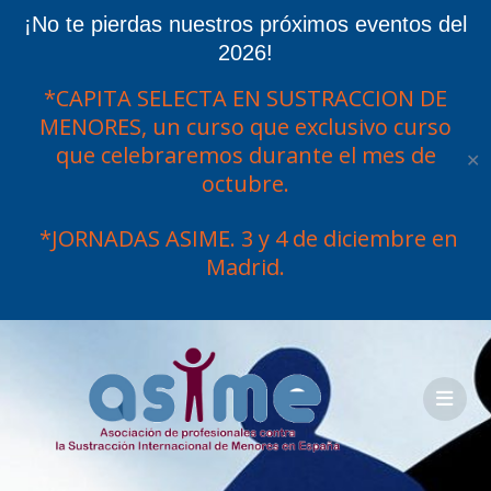
¡No te pierdas nuestros próximos eventos del
2026!
*CAPITA SELECTA EN SUSTRACCION DE
MENORES, un curso que exclusivo curso
que celebraremos durante el mes de
✕
octubre.
*JORNADAS ASIME. 3 y 4 de diciembre en
Madrid.