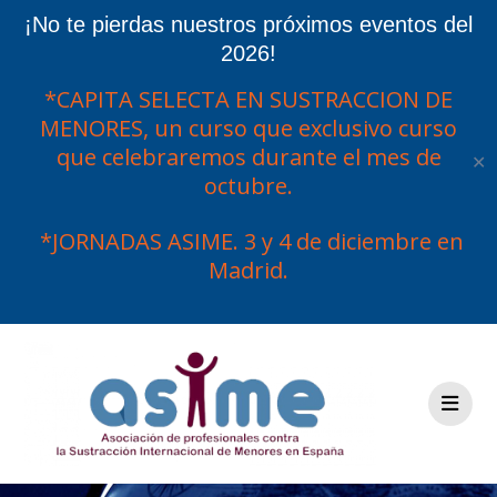
¡No te pierdas nuestros próximos eventos del
2026!
*CAPITA SELECTA EN SUSTRACCION DE
MENORES, un curso que exclusivo curso
que celebraremos durante el mes de
✕
octubre.
*JORNADAS ASIME. 3 y 4 de diciembre en
Madrid.
Saltar
al
contenido