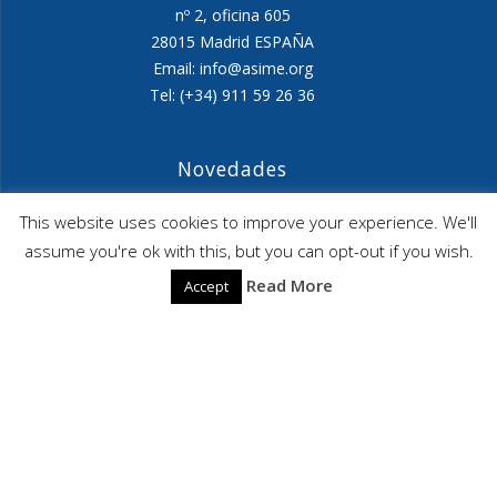
nº 2, oficina 605
28015 Madrid ESPAÑA
Email: info@asime.org
Tel: (+34) 911 59 26 36
Novedades
Agenda ASIME-Ultimo trimestre 2026
This website uses cookies to improve your experience. We'll
assume you're ok with this, but you can opt-out if you wish.
ASIME celebrará en diciembre una nueva edición de
Read More
Accept
sus jornadas
CAPITA SELECTA en Sustracción internacional de
Menores
ASIME