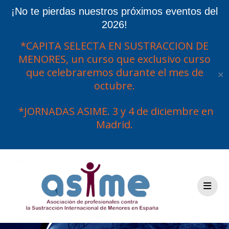
¡No te pierdas nuestros próximos eventos del
2026!
*CAPITA SELECTA EN SUSTRACCION DE
MENORES, un curso que exclusivo curso
que celebraremos durante el mes de
✕
octubre.
*JORNADAS ASIME. 3 y 4 de diciembre en
Madrid.
Saltar
al
contenido