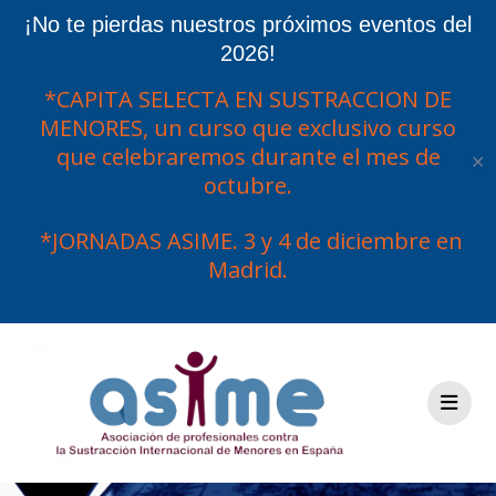
¡No te pierdas nuestros próximos eventos del
2026!
*CAPITA SELECTA EN SUSTRACCION DE
MENORES, un curso que exclusivo curso
que celebraremos durante el mes de
✕
octubre.
*JORNADAS ASIME. 3 y 4 de diciembre en
Madrid.