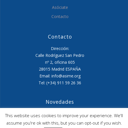
Asóciate
Contacto
Contacto
Dirección:
Calle Rodríguez San Pedro
nº 2, oficina 605
28015 Madrid ESPAÑA
Email: info@asime.org
Tel: (+34) 911 59 26 36
Novedades
Agenda ASIME-Ultimo trimestre 2026
This website uses cookies to improve your experience. We'll
assume you're ok with this, but you can opt-out if you wish.
ASIME celebrará en diciembre una nueva edición de