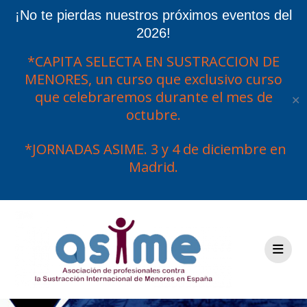
¡No te pierdas nuestros próximos eventos del
2026!
*CAPITA SELECTA EN SUSTRACCION DE
MENORES, un curso que exclusivo curso
que celebraremos durante el mes de
✕
octubre.
*JORNADAS ASIME. 3 y 4 de diciembre en
Madrid.
Saltar
al
contenido