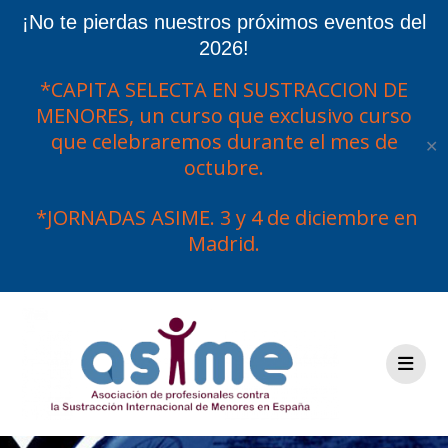
¡No te pierdas nuestros próximos eventos del
2026!
*CAPITA SELECTA EN SUSTRACCION DE
MENORES, un curso que exclusivo curso
que celebraremos durante el mes de
✕
octubre.
*JORNADAS ASIME. 3 y 4 de diciembre en
Madrid.
Saltar
al
contenido