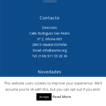
Contacto
Contacto
Dirección:
Calle Rodríguez San Pedro
nº 2, oficina 605
28015 Madrid ESPAÑA
Email: info@asime.org
Tel: (+34) 911 59 26 36
Novedades
Agenda ASIME-Ultimo trimestre 2026
This website uses cookies to improve your experience. We'll
assume you're ok with this, but you can opt-out if you wish.
ASIME celebrará en diciembre una nueva edición de
Read More
Accept
sus jornadas