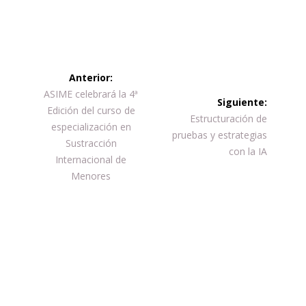
LinkedIn
WhatsApp
Navegación
Anterior:
de
Entrada
ASIME celebrará la 4ª
Siguiente:
anterior:
Edición del curso de
Siguiente
Estructuración de
entradas
especialización en
entrada:
pruebas y estrategias
Sustracción
con la IA
Internacional de
Menores