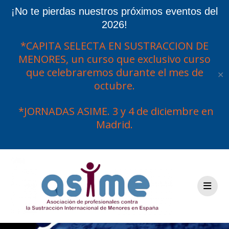
¡No te pierdas nuestros próximos eventos del
2026!
*CAPITA SELECTA EN SUSTRACCION DE
MENORES, un curso que exclusivo curso
que celebraremos durante el mes de
✕
octubre.
*JORNADAS ASIME. 3 y 4 de diciembre en
Madrid.
Saltar
al
contenido