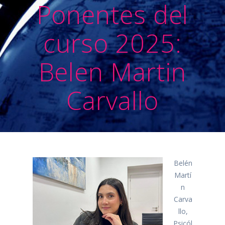
Ponentes del
curso 2025:
Belen Martin
Carvallo
Belén
Martí
n
Carva
llo,
Psicól