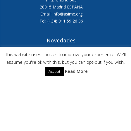
28015 Madrid ESPAÑA
Email: info@asime.org
Tel: (+34) 911 59 26 36
Novedades
Agenda ASIME-Ultimo trimestre 2026
This website uses cookies to improve your experience. We'll
assume you're ok with this, but you can opt-out if you wish.
ASIME celebrará en diciembre una nueva edición de
Read More
Accept
sus jornadas
CAPITA SELECTA en Sustracción internacional de
Menores
ASIME