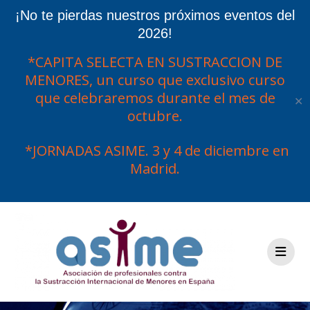
¡No te pierdas nuestros próximos eventos del
2026!
*CAPITA SELECTA EN SUSTRACCION DE
MENORES, un curso que exclusivo curso
que celebraremos durante el mes de
✕
octubre.
*JORNADAS ASIME. 3 y 4 de diciembre en
Madrid.
Saltar
al
contenido