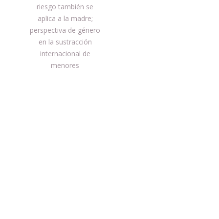
de
anterior:
riesgo también se
entradas
aplica a la madre;
perspectiva de género
en la sustracción
internacional de
menores