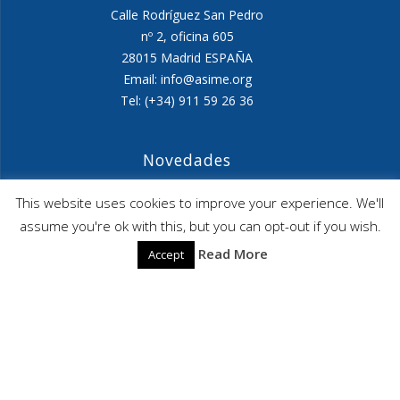
Calle Rodríguez San Pedro
nº 2, oficina 605
28015 Madrid ESPAÑA
Email: info@asime.org
Tel: (+34) 911 59 26 36
Novedades
Agenda ASIME-Ultimo trimestre 2026
This website uses cookies to improve your experience. We'll
assume you're ok with this, but you can opt-out if you wish.
ASIME celebrará en diciembre una nueva edición de
Read More
Accept
sus jornadas
CAPITA SELECTA en Sustracción internacional de
Menores