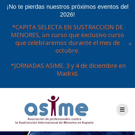
¡No te pierdas nuestros próximos eventos del
2026!
*CAPITA SELECTA EN SUSTRACCION DE
MENORES, un curso que exclusivo curso
que celebraremos durante el mes de
✕
octubre.
*JORNADAS ASIME. 3 y 4 de diciembre en
Madrid.
Saltar
al
contenido