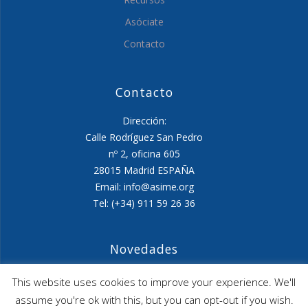
Asóciate
Contacto
Contacto
Dirección:
Calle Rodríguez San Pedro
nº 2, oficina 605
28015 Madrid ESPAÑA
Email: info@asime.org
Tel: (+34) 911 59 26 36
Novedades
Agenda ASIME-Ultimo trimestre 2026
This website uses cookies to improve your experience. We'll
assume you're ok with this, but you can opt-out if you wish.
ASIME celebrará en diciembre una nueva edición de