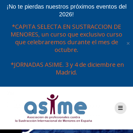
¡No te pierdas nuestros próximos eventos del
2026!
*CAPITA SELECTA EN SUSTRACCION DE
MENORES, un curso que exclusivo curso
que celebraremos durante el mes de
✕
octubre.
*JORNADAS ASIME. 3 y 4 de diciembre en
Madrid.