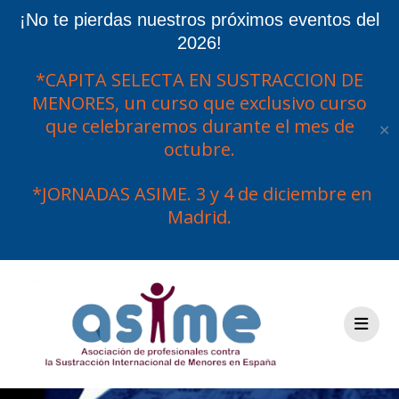
¡No te pierdas nuestros próximos eventos del
2026!
*CAPITA SELECTA EN SUSTRACCION DE
MENORES, un curso que exclusivo curso
que celebraremos durante el mes de
✕
octubre.
*JORNADAS ASIME. 3 y 4 de diciembre en
Madrid.