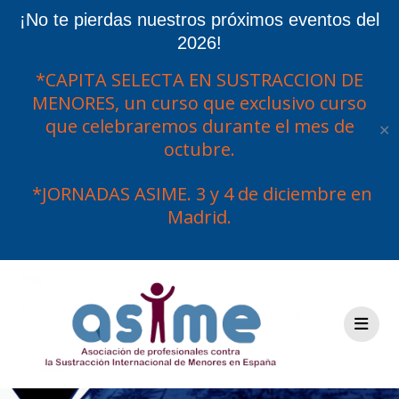
¡No te pierdas nuestros próximos eventos del
2026!
*CAPITA SELECTA EN SUSTRACCION DE
MENORES, un curso que exclusivo curso
que celebraremos durante el mes de
✕
octubre.
*JORNADAS ASIME. 3 y 4 de diciembre en
Madrid.
Saltar
al
contenido