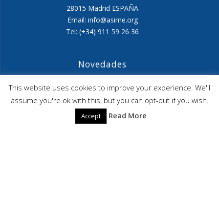
28015 Madrid ESPAÑA
Email: info@asime.org
Tel: (+34) 911 59 26 36
Novedades
Agenda ASIME-Ultimo trimestre 2026
This website uses cookies to improve your experience. We'll
assume you're ok with this, but you can opt-out if you wish.
ASIME celebrará en diciembre una nueva edición de
Read More
Accept
sus jornadas
CAPITA SELECTA en Sustracción internacional de
Menores
ASIME