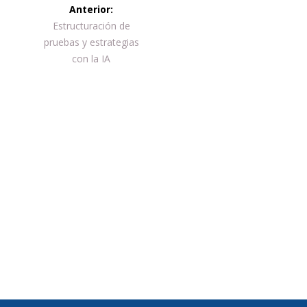
Navegación
Anterior:
de
Entrada
Estructuración de
anterior:
pruebas y estrategias
entradas
con la IA