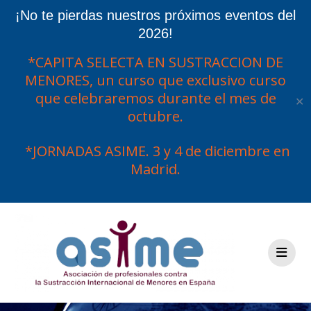
¡No te pierdas nuestros próximos eventos del
2026!
*CAPITA SELECTA EN SUSTRACCION DE
MENORES, un curso que exclusivo curso
que celebraremos durante el mes de
✕
octubre.
*JORNADAS ASIME. 3 y 4 de diciembre en
Madrid.
Saltar
al
contenido