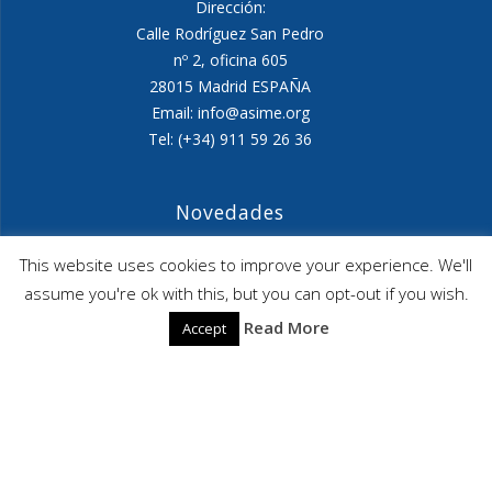
Dirección:
Calle Rodríguez San Pedro
nº 2, oficina 605
28015 Madrid ESPAÑA
Email: info@asime.org
Tel: (+34) 911 59 26 36
Novedades
Agenda ASIME-Ultimo trimestre 2026
This website uses cookies to improve your experience. We'll
assume you're ok with this, but you can opt-out if you wish.
ASIME celebrará en diciembre una nueva edición de
Read More
Accept
sus jornadas
CAPITA SELECTA en Sustracción internacional de
Menores