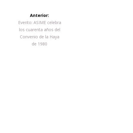
Navegación
Anterior:
de
Entrada
Evento: ASIME celebra
anterior:
los cuarenta años del
entradas
Convenio de la Haya
de 1980