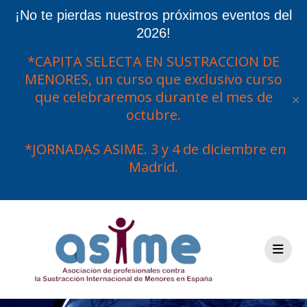
¡No te pierdas nuestros próximos eventos del
2026!
*CAPITA SELECTA EN SUSTRACCION DE
MENORES, un curso que exclusivo curso
que celebraremos durante el mes de
✕
octubre.
*JORNADAS ASIME. 3 y 4 de diciembre en
Madrid.
Saltar
al
contenido