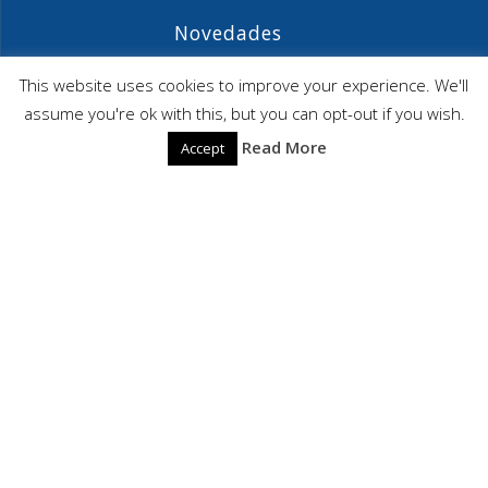
Novedades
Agenda ASIME-Ultimo trimestre 2026
This website uses cookies to improve your experience. We'll
assume you're ok with this, but you can opt-out if you wish.
ASIME celebrará en diciembre una nueva edición de
Read More
Accept
sus jornadas
CAPITA SELECTA en Sustracción internacional de
Menores
ASIME
© 2026 ASIME. Construido utilizando WordPress y el
Highlight
Theme