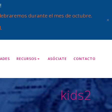
!
ebraremos durante el mes de octubre.
✕
.
ADES
RECURSOS
ASÓCIATE
CONTACTO
kids2