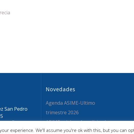
recia
Novedades
Agenda ASIME-Ultimo
ez San Pedro
trimestre 2026
05
ASIME celebrará en diciembre
 ESPAÑA
our experience. We'll assume you're ok with this, but you can opt
sime.org
una nueva edición de sus