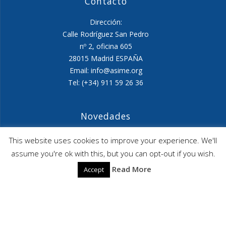
Contacto
Dirección:
Calle Rodríguez San Pedro
nº 2, oficina 605
28015 Madrid ESPAÑA
Email: info@asime.org
Tel: (+34) 911 59 26 36
Novedades
Agenda ASIME-Ultimo trimestre 2026
This website uses cookies to improve your experience. We'll
assume you're ok with this, but you can opt-out if you wish.
ASIME celebrará en diciembre una nueva edición de
Read More
Accept
sus jornadas
CAPITA SELECTA en Sustracción internacional de
Menores