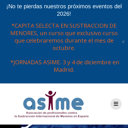
¡No te pierdas nuestros próximos eventos del
2026!
*CAPITA SELECTA EN SUSTRACCION DE
MENORES, un curso que exclusivo curso
que celebraremos durante el mes de
✕
octubre.
*JORNADAS ASIME. 3 y 4 de diciembre en
Madrid.
Saltar
al
contenido