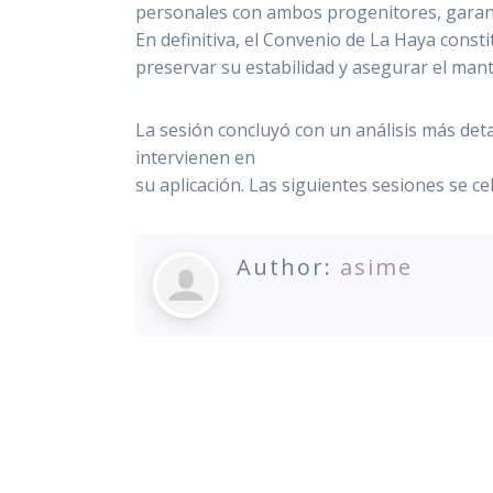
personales con ambos progenitores, garantiz
En definitiva, el Convenio de La Haya const
preservar su estabilidad y asegurar el mant
La sesión concluyó con un análisis más deta
intervienen en
su aplicación. Las siguientes sesiones se c
Author:
asime
Twitter
Facebook
Linke
Navegación