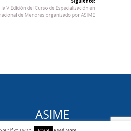
Siguiente:
la V Edición del Curso de Especialización en
rnacional de Menores organizado por ASIME
ASIME
© 2026 ASIME. Construido utilizando WordPress
-out if you wish.
Read More
Accept