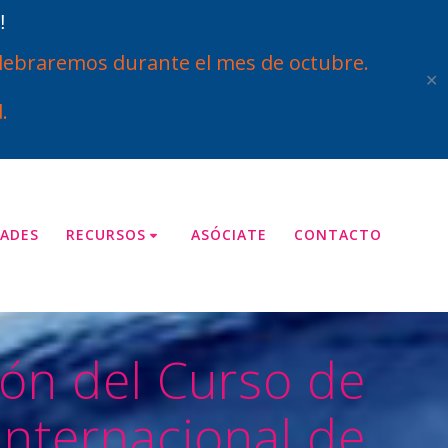
!
ebraremos durante el mes de octubre.
✕
.
ADES
RECURSOS
ASÓCIATE
CONTACTO
ión del Curso de
Internacional de