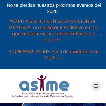
¡No te pierdas nuestros próximos eventos del
2026!
*CAPITA SELECTA EN SUSTRACCION DE
MENORES, un curso que exclusivo curso
que celebraremos durante el mes de
✕
octubre.
*JORNADAS ASIME. 3 y 4 de diciembre en
Madrid.
Saltar
al
contenido