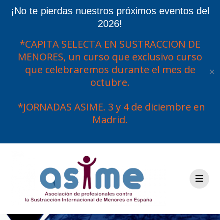
¡No te pierdas nuestros próximos eventos del
2026!
*CAPITA SELECTA EN SUSTRACCION DE
MENORES, un curso que exclusivo curso
que celebraremos durante el mes de
✕
octubre.
*JORNADAS ASIME. 3 y 4 de diciembre en
Madrid.
Saltar
al
contenido