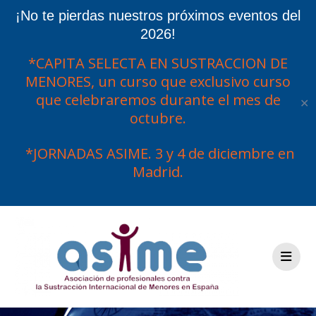
¡No te pierdas nuestros próximos eventos del
2026!
*CAPITA SELECTA EN SUSTRACCION DE
MENORES, un curso que exclusivo curso
que celebraremos durante el mes de
✕
octubre.
*JORNADAS ASIME. 3 y 4 de diciembre en
Madrid.
Saltar
al
contenido