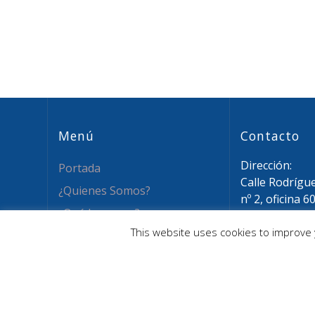
Menú
Contacto
Dirección:
Portada
Calle Rodrígu
¿Quienes Somos?
nº 2, oficina 6
¿Qué hacemos?
28015 Madrid
This website uses cookies to improve y
Email: info@a
Novedades
Tel: (+34) 911
Recursos
Asóciate
Contacto