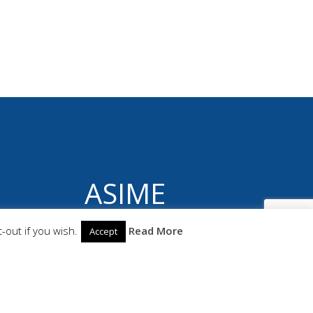
ASIME
© 2026 ASIME. Construido utilizando WordPress
-out if you wish.
Read More
Accept
y el
Highlight Theme