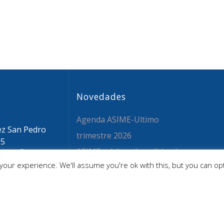
Novedades
Agenda ASIME-Ultimo
ez San Pedro
trimestre 2026
05
ASIME celebrará en diciembre
 ESPAÑA
our experience. We'll assume you're ok with this, but you can opt
sime.org
una nueva edición de sus
 59 26 36
jornadas
CAPITA SELECTA en
Sustracción internacional de