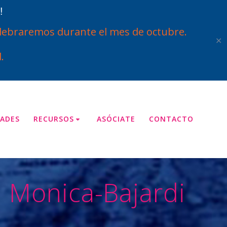
!
ebraremos durante el mes de octubre.
✕
.
ADES
RECURSOS
ASÓCIATE
CONTACTO
Monica-Bajardi