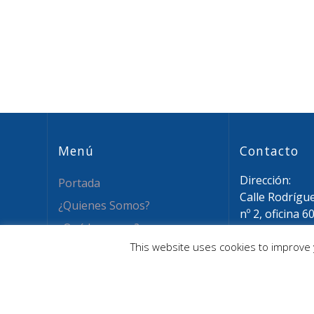
Menú
Contacto
Dirección:
Portada
Calle Rodrígu
¿Quienes Somos?
nº 2, oficina 6
¿Qué hacemos?
28015 Madrid
This website uses cookies to improve y
Email: info@a
Novedades
Tel: (+34) 911
Recursos
Asóciate