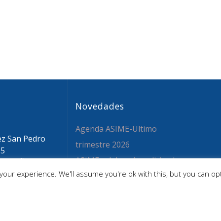
Novedades
Agenda ASIME-Ultimo
ez San Pedro
trimestre 2026
05
ASIME celebrará en diciembre
 ESPAÑA
our experience. We'll assume you're ok with this, but you can opt
sime.org
una nueva edición de sus
 59 26 36
jornadas
CAPITA SELECTA en