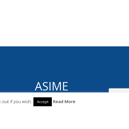
ASIME
© 2026 ASIME. Construido utilizando WordPress
-out if you wish.
Read More
Accept
y el
Highlight Theme