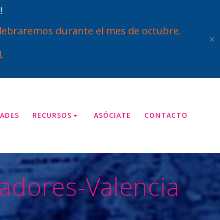
!
ebraremos durante el mes de octubre.
✕
.
ADES
RECURSOS
ASÓCIATE
CONTACTO
adores-Valencia