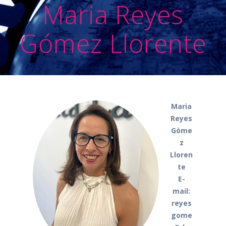
Maria Reyes
Gómez Llorente
Maria
Reyes
Góme
z
Lloren
te
E-
mail:
reyes
gome