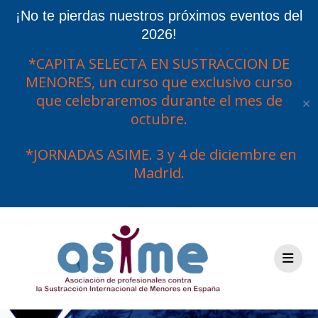
¡No te pierdas nuestros próximos eventos del
2026!
*CAPITA SELECTA EN SUSTRACCION DE
MENORES, un curso que exclusivo curso
que celebraremos durante el mes de
✕
octubre.
*JORNADAS ASIME. 3 y 4 de diciembre en
Madrid.
Saltar
al
contenido