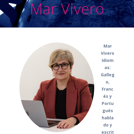
Mar Vivero
Mar
Vivero
Idiom
as:
Galleg
o,
Franc
és y
Portu
gués
habla
do y
escrit