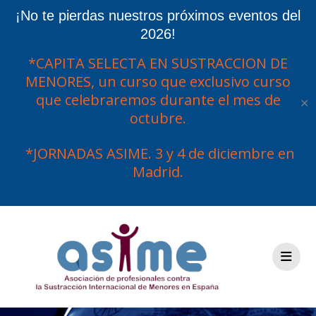
¡No te pierdas nuestros próximos eventos del
2026!
*CAPITA SELECTA EN SUSTRACCION DE
MENORES, un curso que exclusivo curso
que celebraremos durante el mes de
✕
octubre.
*JORNADAS ASIME. 3 y 4 de diciembre en
Madrid.
Saltar
al
contenido