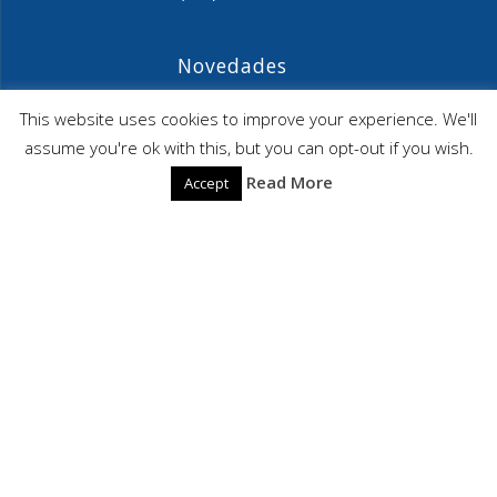
Novedades
Agenda ASIME-Ultimo trimestre 2026
This website uses cookies to improve your experience. We'll
assume you're ok with this, but you can opt-out if you wish.
ASIME celebrará en diciembre una nueva edición de
Read More
Accept
sus jornadas
CAPITA SELECTA en Sustracción internacional de
Menores
ASIME
© 2026 ASIME. Construido utilizando WordPress y el
Highlight
Theme