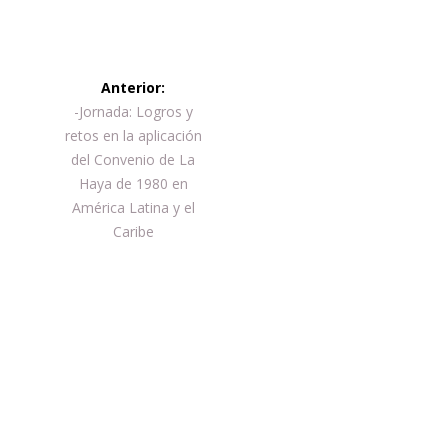
Navegación
Anterior:
de
Entrada
-Jornada: Logros y
anterior:
retos en la aplicación
entradas
del Convenio de La
Haya de 1980 en
América Latina y el
Caribe