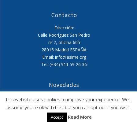
Contacto
Dirección:
Calle Rodríguez San Pedro
nº 2, oficina 605
28015 Madrid ESPAÑA
Email: info@asime.org
Tel: (+34) 911 59 26 36
Novedades
Agenda ASIME-Ultimo trimestre 2026
This website uses cookies to improve your experience. We'll
assume you're ok with this, but you can opt-out if you wish.
ASIME celebrará en diciembre una nueva edición de
Read More
Accept
sus jornadas
CAPITA SELECTA en Sustracción internacional de