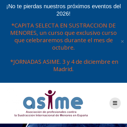
¡No te pierdas nuestros próximos eventos del
2026!
*CAPITA SELECTA EN SUSTRACCION DE
MENORES, un curso que exclusivo curso
que celebraremos durante el mes de
✕
octubre.
*JORNADAS ASIME. 3 y 4 de diciembre en
Madrid.
Saltar
al
contenido