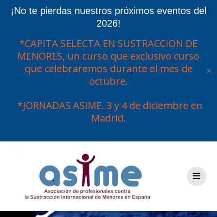
¡No te pierdas nuestros próximos eventos del
2026!
*CAPITA SELECTA EN SUSTRACCION DE
MENORES, un curso que exclusivo curso
que celebraremos durante el mes de
✕
octubre.
*JORNADAS ASIME. 3 y 4 de diciembre en
Madrid.
Saltar
al
contenido