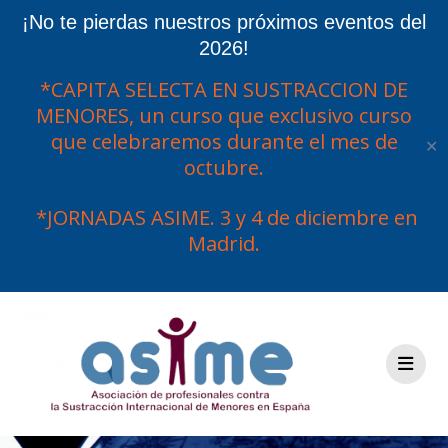
¡No te pierdas nuestros próximos eventos del
2026!
*CAPITA SELECTA EN SUSTRACCION DE
MENORES, un curso que exclusivo curso
que celebraremos durante el mes de
✕
octubre.
*JORNADAS ASIME. 3 y 4 de diciembre en
Madrid.
Saltar
al
contenido