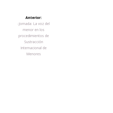
Navegación
Anterior:
de
Entrada
-Jornada: La voz del
anterior:
menor en los
entradas
procedimientos de
Sustracción
Internacional de
Menores