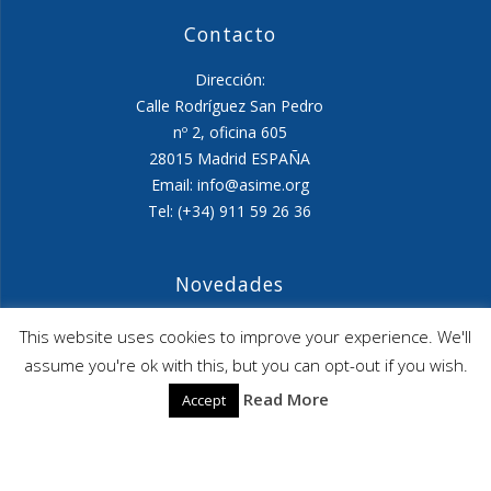
Contacto
Dirección:
Calle Rodríguez San Pedro
nº 2, oficina 605
28015 Madrid ESPAÑA
Email: info@asime.org
Tel: (+34) 911 59 26 36
Novedades
Agenda ASIME-Ultimo trimestre 2026
This website uses cookies to improve your experience. We'll
assume you're ok with this, but you can opt-out if you wish.
ASIME celebrará en diciembre una nueva edición de
Read More
Accept
sus jornadas
CAPITA SELECTA en Sustracción internacional de
Menores