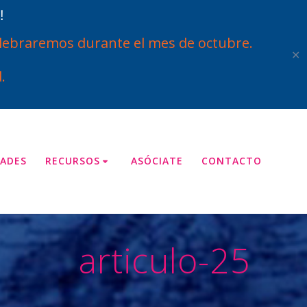
!
ebraremos durante el mes de octubre.
✕
.
ADES
RECURSOS
ASÓCIATE
CONTACTO
articulo-25