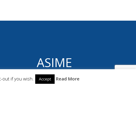
ASIME
© 2026 ASIME. Construido utilizando WordPress
-out if you wish.
Read More
Accept
y el
Highlight Theme