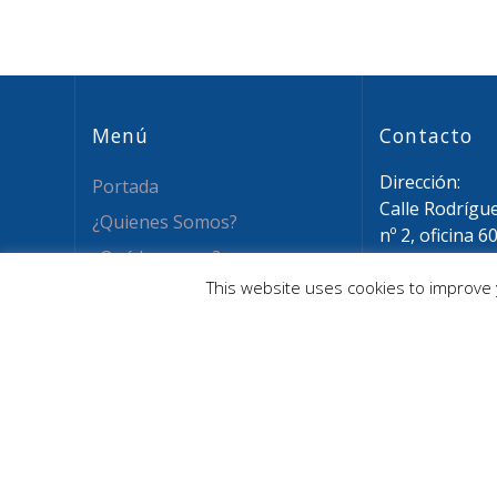
Menú
Contacto
Dirección:
Portada
Calle Rodrígu
¿Quienes Somos?
nº 2, oficina 6
¿Qué hacemos?
28015 Madrid
This website uses cookies to improve y
Email: info@a
Novedades
Tel: (+34) 911
Recursos
Asóciate
Contacto