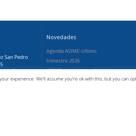
Novedades
Agenda ASIME-Ultimo
ez San Pedro
trimestre 2026
05
ASIME celebrará en diciembre
 ESPAÑA
our experience. We'll assume you're ok with this, but you can opt
sime.org
una nueva edición de sus
 59 26 36
jornadas
CAPITA SELECTA en
Sustracción internacional de
Menores