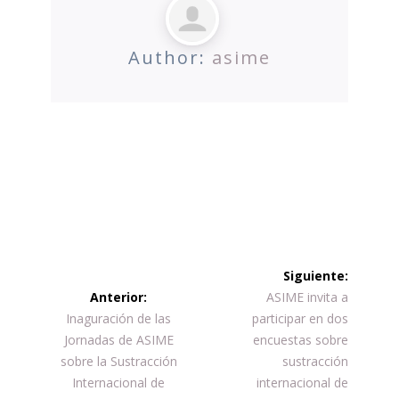
Author:
asime
Twitter
Facebook
LinkedIn
WhatsApp
Navegación
Siguiente:
de
Siguiente
Anterior:
ASIME invita a
Entrada
entrada:
Inaguración de las
participar en dos
entradas
anterior:
Jornadas de ASIME
encuestas sobre
sobre la Sustracción
sustracción
Internacional de
internacional de