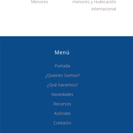
Menores
menores y reubicación
internacional
Menú
Portada
¿Quienes Somos?
¿Qué hacemos?
Novedades
Recursos
Asóciate
Contacto