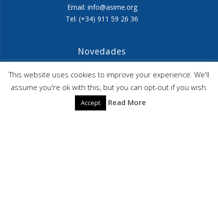
Email: info@asime.org
Tel: (+34) 911 59 26 36
Novedades
Agenda ASIME-Ultimo trimestre 2026
This website uses cookies to improve your experience. We'll
assume you're ok with this, but you can opt-out if you wish.
ASIME celebrará en diciembre una nueva edición de
Read More
Accept
sus jornadas
CAPITA SELECTA en Sustracción internacional de
Menores
ASIME
© 2026 ASIME. Construido utilizando WordPress y el
Highlight