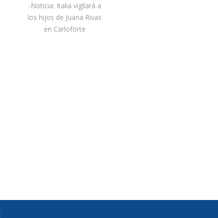
de
Entrada
-Noticia: Italia vigilará a
anterior:
los hijos de Juana Rivas
entradas
en Carloforte