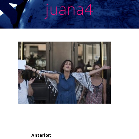
juana4
Navegación
Anterior: