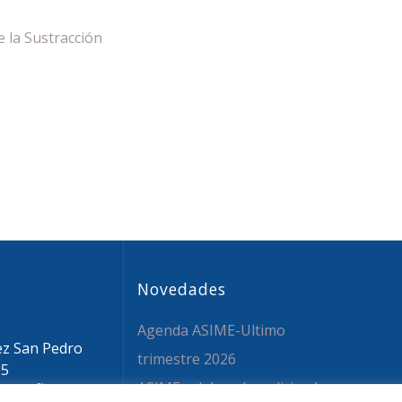
 la Sustracción
Novedades
Agenda ASIME-Ultimo
ez San Pedro
trimestre 2026
05
ASIME celebrará en diciembre
 ESPAÑA