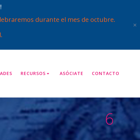
!
ebraremos durante el mes de octubre.
✕
.
ADES
RECURSOS
ASÓCIATE
CONTACTO
6