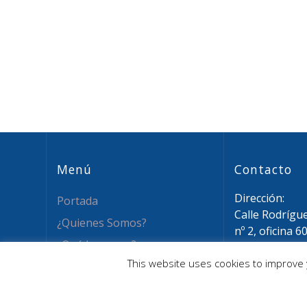
entradas
Menú
Contacto
Dirección:
Portada
Calle Rodrígu
¿Quienes Somos?
nº 2, oficina 6
¿Qué hacemos?
28015 Madrid
This website uses cookies to improve y
Email: info@a
Novedades
Tel: (+34) 911
Recursos