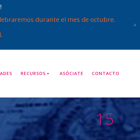
!
ebraremos durante el mes de octubre.
✕
.
ADES
RECURSOS
ASÓCIATE
CONTACTO
15