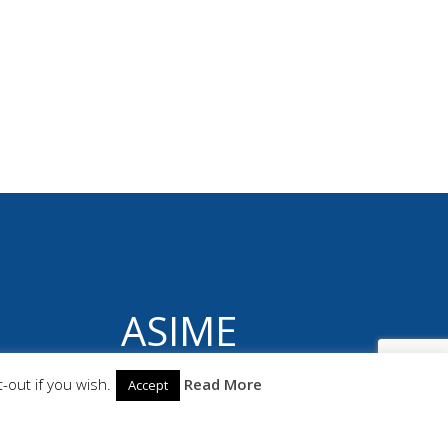
ASIME
© 2026 ASIME. Construido utilizando WordPress
-out if you wish.
Read More
Accept
y el
Highlight Theme