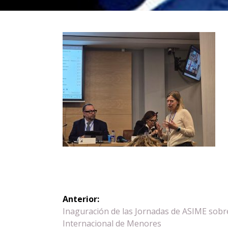
Navegación
Anterior:
de
Entrada
Inaguración de las Jornadas de ASIME sobre
anterior:
Internacional de Menores