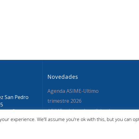
Novedades
Agenda ASIME-Ultimo
ez San Pedro
trimestre 2026
05
ASIME celebrará en diciembre
 ESPAÑA
our experience. We'll assume you're ok with this, but you can opt
sime.org
una nueva edición de sus
 59 26 36
jornadas