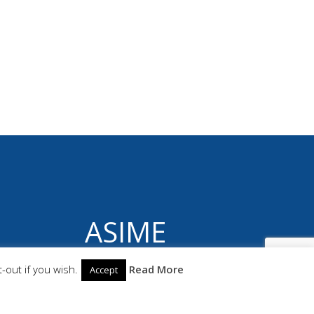
ASIME
© 2026 ASIME. Construido utilizando WordPress
-out if you wish.
Read More
Accept
y el
Highlight Theme