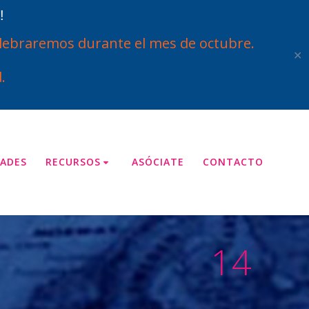
!
ebraremos durante el mes de octubre.
✕
.
ADES
RECURSOS
ASÓCIATE
CONTACTO
14