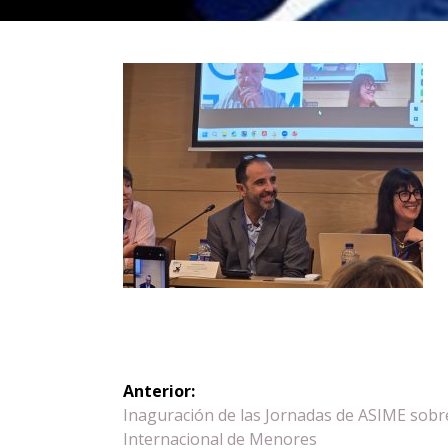
Navegación
Anterior:
de
Entrada
Inaguración de las Jornadas de ASIME sobre
anterior:
Internacional de Menores