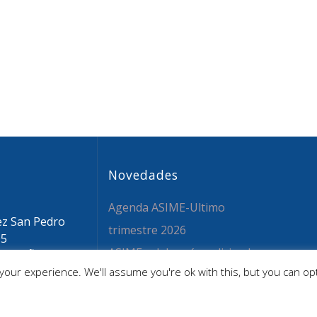
Novedades
Agenda ASIME-Ultimo
ez San Pedro
trimestre 2026
05
ASIME celebrará en diciembre
 ESPAÑA
our experience. We'll assume you're ok with this, but you can opt
sime.org
una nueva edición de sus
 59 26 36
jornadas