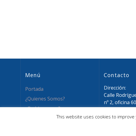
entradas
Menú
Contacto
Dirección:
Portada
Calle Rodrígu
¿Quienes Somos?
nº 2, oficina 6
¿Qué hacemos?
28015 Madrid
This website uses cookies to improve y
Email: info@a
Novedades
Tel: (+34) 911
Recursos