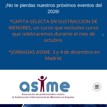
¡No te pierdas nuestros próximos eventos del
2026!
*CAPITA SELECTA EN SUSTRACCION DE
MENORES, un curso que exclusivo curso
que celebraremos durante el mes de
✕
octubre.
*JORNADAS ASIME. 3 y 4 de diciembre en
Madrid.
Saltar
al
contenido