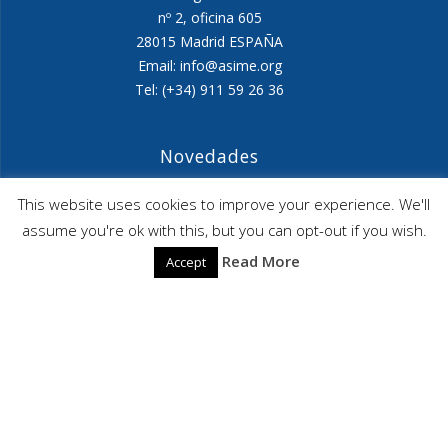
nº 2, oficina 605
28015 Madrid ESPAÑA
Email: info@asime.org
Tel: (+34) 911 59 26 36
Novedades
Agenda ASIME-Ultimo trimestre 2026
This website uses cookies to improve your experience. We'll
assume you're ok with this, but you can opt-out if you wish.
ASIME celebrará en diciembre una nueva edición de
Read More
Accept
sus jornadas
CAPITA SELECTA en Sustracción internacional de
Menores
ASIME