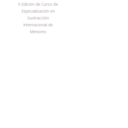
de
Entrada
II Edición de Curso de
anterior:
Especialización en
entradas
Sustracción
Internacional de
Menores