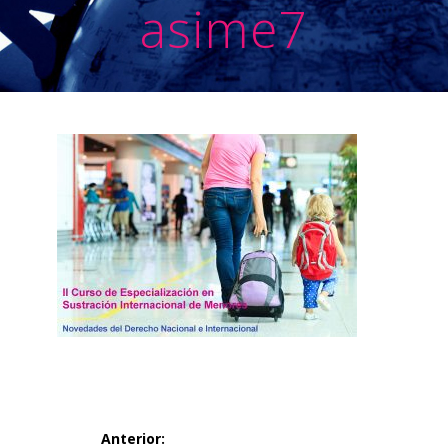
asime7
Navegación
Anterior: