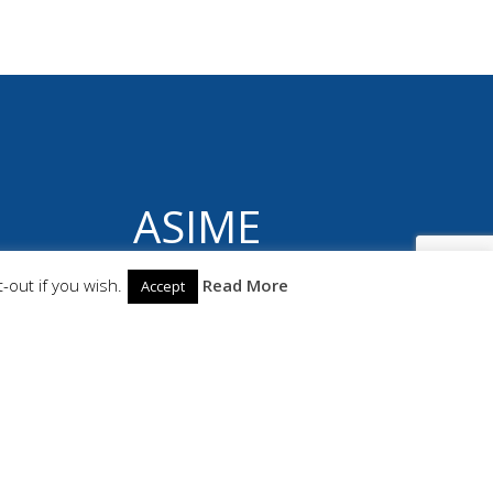
ASIME
© 2026 ASIME. Construido utilizando WordPress
-out if you wish.
Read More
Accept
y el
Highlight Theme