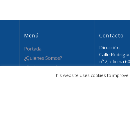
Menú
Contacto
Dirección:
Portada
Calle Rodrígu
¿Quienes Somos?
nº 2, oficina 6
¿Qué hacemos?
28015 Madrid
This website uses cookies to improve y
Email: info@a
Novedades
Tel: (+34) 911
Recursos
Asóciate
Contacto