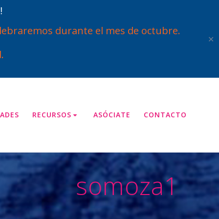
!
ebraremos durante el mes de octubre.
✕
.
ADES
RECURSOS
ASÓCIATE
CONTACTO
somoza1