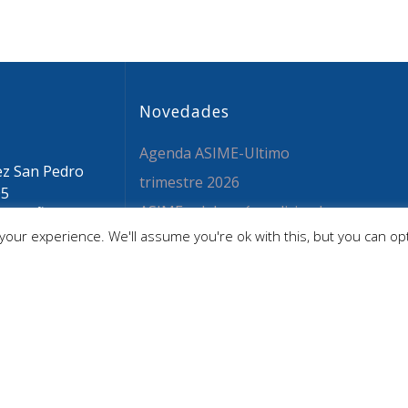
Novedades
Agenda ASIME-Ultimo
ez San Pedro
trimestre 2026
05
ASIME celebrará en diciembre
 ESPAÑA
our experience. We'll assume you're ok with this, but you can opt
sime.org
una nueva edición de sus
 59 26 36
jornadas
CAPITA SELECTA en
Sustracción internacional de
Menores