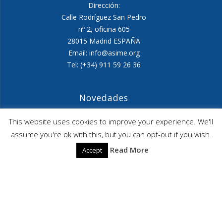
Dirección:
Calle Rodríguez San Pedro
nº 2, oficina 605
28015 Madrid ESPAÑA
Email: info@asime.org
Tel: (+34) 911 59 26 36
Novedades
Agenda ASIME-Ultimo trimestre 2026
This website uses cookies to improve your experience. We'll
assume you're ok with this, but you can opt-out if you wish.
ASIME celebrará en diciembre una nueva edición de
Read More
Accept
sus jornadas
CAPITA SELECTA en Sustracción internacional de
Menores