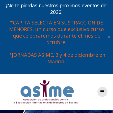
¡No te pierdas nuestros próximos eventos del
2026!
*CAPITA SELECTA EN SUSTRACCION DE
MENORES, un curso que exclusivo curso
que celebraremos durante el mes de
✕
octubre.
*JORNADAS ASIME. 3 y 4 de diciembre en
Madrid.
Saltar
al
contenido