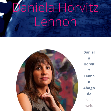
Daniela Horvitz
Lennon
Daniel
a
Horvit
z
Lenno
n
Aboga
da
Sitio
web
.