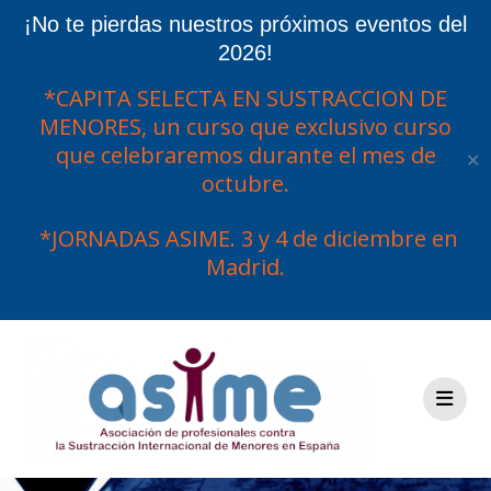
¡No te pierdas nuestros próximos eventos del
2026!
*CAPITA SELECTA EN SUSTRACCION DE
MENORES, un curso que exclusivo curso
que celebraremos durante el mes de
✕
octubre.
*JORNADAS ASIME. 3 y 4 de diciembre en
Madrid.
Saltar
al
contenido