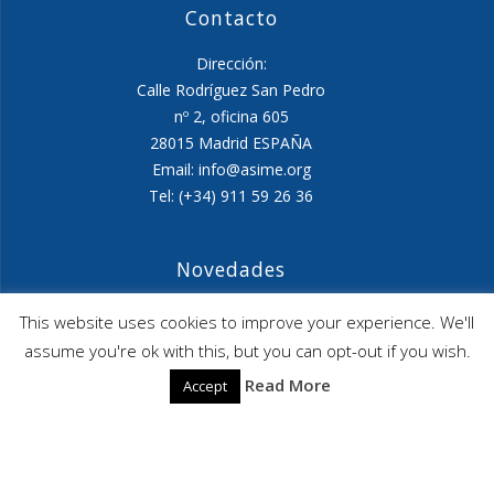
Contacto
Dirección:
Calle Rodríguez San Pedro
nº 2, oficina 605
28015 Madrid ESPAÑA
Email: info@asime.org
Tel: (+34) 911 59 26 36
Novedades
Agenda ASIME-Ultimo trimestre 2026
This website uses cookies to improve your experience. We'll
assume you're ok with this, but you can opt-out if you wish.
ASIME celebrará en diciembre una nueva edición de
Read More
Accept
sus jornadas
CAPITA SELECTA en Sustracción internacional de
Menores