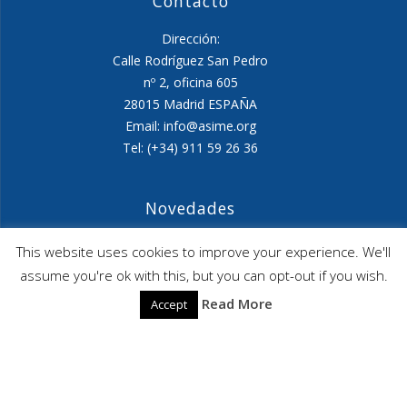
Contacto
Dirección:
Calle Rodríguez San Pedro
nº 2, oficina 605
28015 Madrid ESPAÑA
Email: info@asime.org
Tel: (+34) 911 59 26 36
Novedades
Agenda ASIME-Ultimo trimestre 2026
This website uses cookies to improve your experience. We'll
assume you're ok with this, but you can opt-out if you wish.
ASIME celebrará en diciembre una nueva edición de
Read More
Accept
sus jornadas
CAPITA SELECTA en Sustracción internacional de
Menores