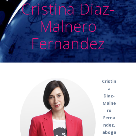
Cristina Diaz-
Malnero
Fernandez
Cristin
a
Diaz-
Malne
ro
Ferna
ndez,
aboga