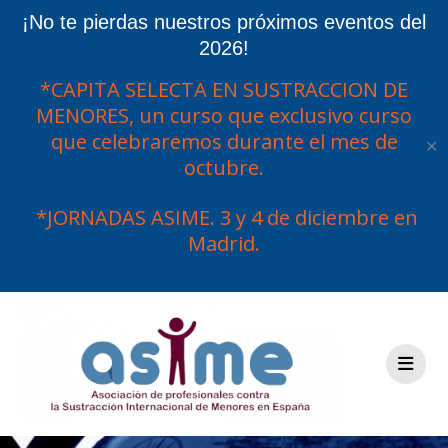
¡No te pierdas nuestros próximos eventos del
2026!
*CAPITA SELECTA EN SUSTRACCION DE
MENORES, un curso que exclusivo curso
que celebraremos durante el mes de
✕
octubre.
*JORNADAS ASIME. 3 y 4 de diciembre en
Madrid.
Saltar
al
contenido