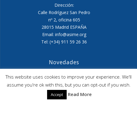
Dirección:
Calle Rodríguez San Pedro
nº 2, oficina 605
28015 Madrid ESPAÑA
Email: info@asime.org
Tel: (+34) 911 59 26 36
Novedades
Agenda ASIME-Ultimo trimestre 2026
This website uses cookies to improve your experience. We'll
assume you're ok with this, but you can opt-out if you wish.
ASIME celebrará en diciembre una nueva edición de
Read More
Accept
sus jornadas
CAPITA SELECTA en Sustracción internacional de
Menores