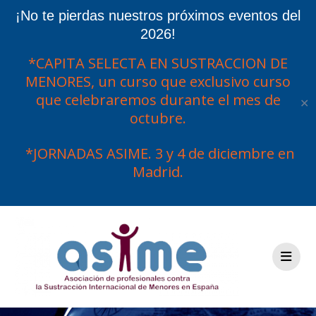
¡No te pierdas nuestros próximos eventos del
2026!
*CAPITA SELECTA EN SUSTRACCION DE
MENORES, un curso que exclusivo curso
que celebraremos durante el mes de
✕
octubre.
*JORNADAS ASIME. 3 y 4 de diciembre en
Madrid.
Saltar
al
contenido