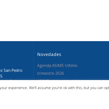
Novedades
Agenda ASIME-Ultimo
ez San Pedro
trimestre 2026
05
ASIME celebrará en diciembre
 ESPAÑA
our experience. We'll assume you're ok with this, but you can opt
sime.org
una nueva edición de sus
 59 26 36
jornadas
CAPITA SELECTA en