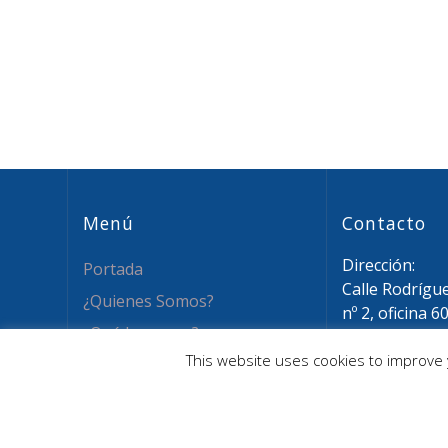
entradas
Menú
Contacto
Dirección:
Portada
Calle Rodrígu
¿Quienes Somos?
nº 2, oficina 6
¿Qué hacemos?
28015 Madrid
This website uses cookies to improve y
Email: info@a
Novedades
Tel: (+34) 911
Recursos
Asóciate