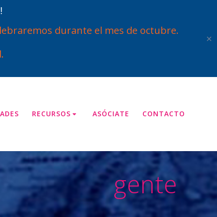
!
ebraremos durante el mes de octubre.
✕
.
ADES
RECURSOS
ASÓCIATE
CONTACTO
gente