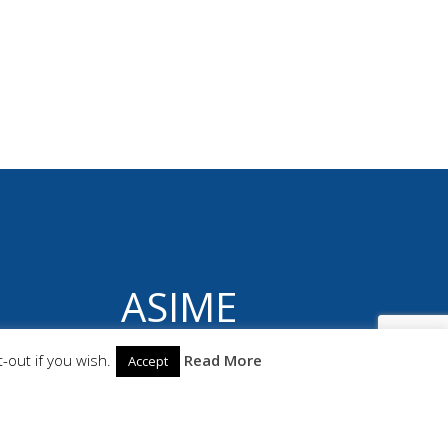
ASIME
© 2026 ASIME. Construido utilizando WordPress
-out if you wish.
Read More
Accept
y el
Highlight Theme