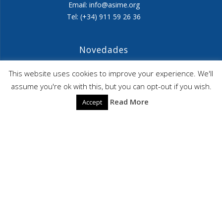
Email: info@asime.org
Tel: (+34) 911 59 26 36
Novedades
Agenda ASIME-Ultimo trimestre 2026
This website uses cookies to improve your experience. We'll
assume you're ok with this, but you can opt-out if you wish.
ASIME celebrará en diciembre una nueva edición de
Read More
Accept
sus jornadas
CAPITA SELECTA en Sustracción internacional de
Menores
ASIME
© 2026 ASIME. Construido utilizando WordPress y el
Highlight