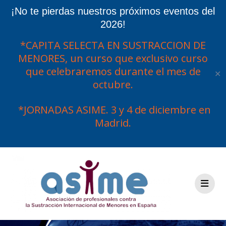
¡No te pierdas nuestros próximos eventos del
2026!
*CAPITA SELECTA EN SUSTRACCION DE
MENORES, un curso que exclusivo curso
que celebraremos durante el mes de
✕
octubre.
*JORNADAS ASIME. 3 y 4 de diciembre en
Madrid.
Saltar
al
contenido