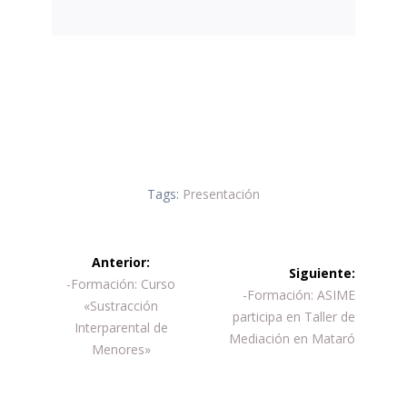
Twitter
Facebook
LinkedIn
WhatsApp
Tags:
Presentación
Navegación
Anterior:
Siguiente:
de
Entrada
-Formación: Curso
Siguiente
-Formación: ASIME
anterior:
«Sustracción
entrada:
participa en Taller de
entradas
Interparental de
Mediación en Mataró
Menores»