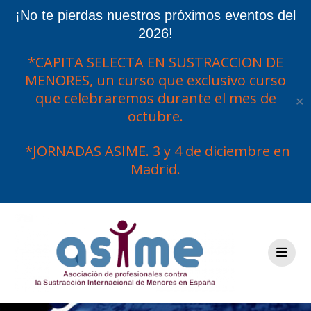
¡No te pierdas nuestros próximos eventos del
2026!
*CAPITA SELECTA EN SUSTRACCION DE
MENORES, un curso que exclusivo curso
que celebraremos durante el mes de
✕
octubre.
*JORNADAS ASIME. 3 y 4 de diciembre en
Madrid.
Saltar
al
contenido