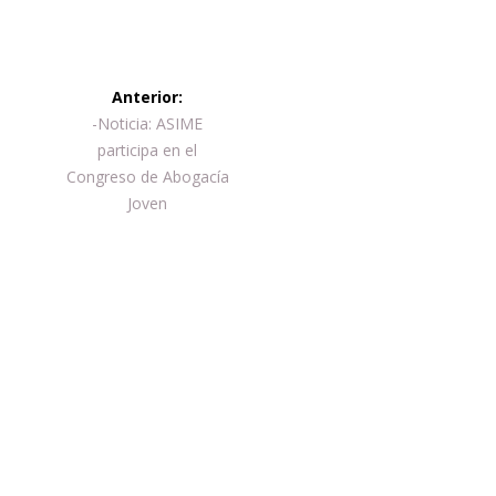
Navegación
Anterior:
de
Entrada
-Noticia: ASIME
anterior:
participa en el
entradas
Congreso de Abogacía
Joven