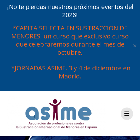
¡No te pierdas nuestros próximos eventos del
2026!
*CAPITA SELECTA EN SUSTRACCION DE
MENORES, un curso que exclusivo curso
que celebraremos durante el mes de
✕
octubre.
*JORNADAS ASIME. 3 y 4 de diciembre en
Madrid.
Saltar
al
contenido