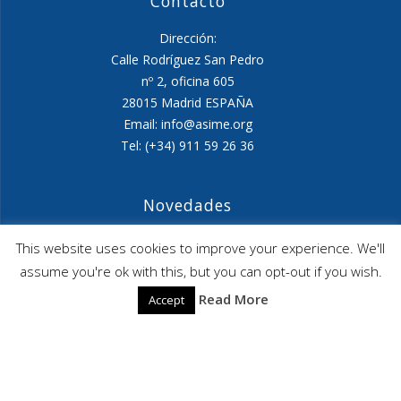
Contacto
Dirección:
Calle Rodríguez San Pedro
nº 2, oficina 605
28015 Madrid ESPAÑA
Email: info@asime.org
Tel: (+34) 911 59 26 36
Novedades
Agenda ASIME-Ultimo trimestre 2026
This website uses cookies to improve your experience. We'll
assume you're ok with this, but you can opt-out if you wish.
ASIME celebrará en diciembre una nueva edición de
Read More
Accept
sus jornadas
CAPITA SELECTA en Sustracción internacional de
Menores