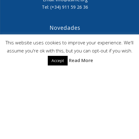
Tel: (+34) 911 59 26 36
Novedades
Agenda ASIME-Ultimo trimestre 2026
This website uses cookies to improve your experience. We'll
assume you're ok with this, but you can opt-out if you wish.
ASIME celebrará en diciembre una nueva edición de
Read More
Accept
sus jornadas
CAPITA SELECTA en Sustracción internacional de
Menores
ASIME
© 2026 ASIME. Construido utilizando WordPress y el
Highlight
Theme