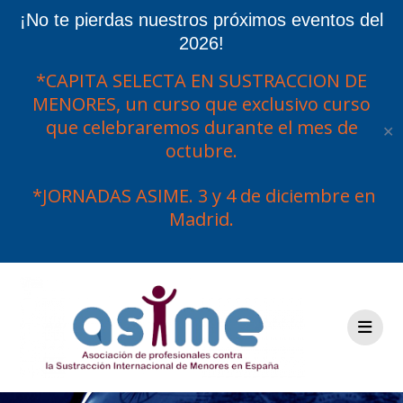
¡No te pierdas nuestros próximos eventos del
2026!
*CAPITA SELECTA EN SUSTRACCION DE
MENORES, un curso que exclusivo curso
que celebraremos durante el mes de
✕
octubre.
*JORNADAS ASIME. 3 y 4 de diciembre en
Madrid.
Saltar
al
contenido