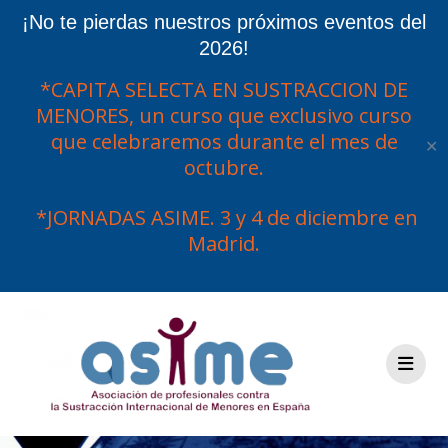
¡No te pierdas nuestros próximos eventos del
2026!
*CAPITA SELECTA EN SUSTRACCION DE
MENORES, un curso que exclusivo curso
que celebraremos durante el mes de
✕
octubre.
*JORNADAS ASIME. 3 y 4 de diciembre en
Madrid.
Saltar
al
contenido