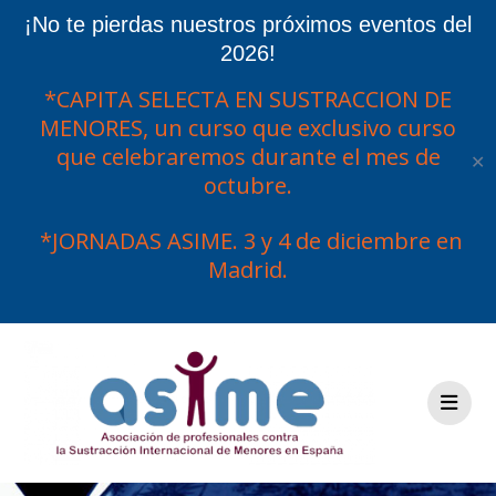
¡No te pierdas nuestros próximos eventos del
2026!
*CAPITA SELECTA EN SUSTRACCION DE
MENORES, un curso que exclusivo curso
que celebraremos durante el mes de
✕
octubre.
*JORNADAS ASIME. 3 y 4 de diciembre en
Madrid.
Saltar
al
contenido