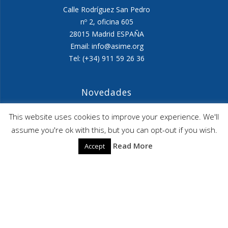
Calle Rodríguez San Pedro
nº 2, oficina 605
28015 Madrid ESPAÑA
Email: info@asime.org
Tel: (+34) 911 59 26 36
Novedades
Agenda ASIME-Ultimo trimestre 2026
This website uses cookies to improve your experience. We'll
assume you're ok with this, but you can opt-out if you wish.
ASIME celebrará en diciembre una nueva edición de
Read More
Accept
sus jornadas
CAPITA SELECTA en Sustracción internacional de
Menores