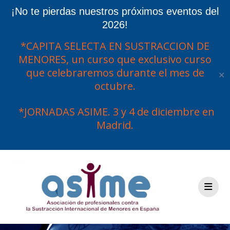
¡No te pierdas nuestros próximos eventos del
2026!
*CAPITA SELECTA EN SUSTRACCION DE
MENORES, un curso que exclusivo curso
que celebraremos durante el mes de
✕
octubre.
*JORNADAS ASIME. 3 y 4 de diciembre en
Madrid.
Saltar
al
contenido