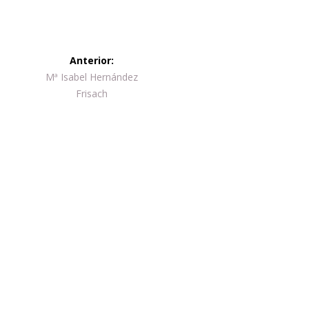
Navegación
Anterior:
de
Entrada
Mª Isabel Hernández
anterior:
Frisach
entradas