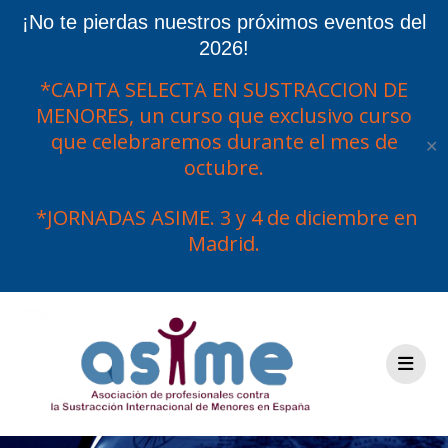
¡No te pierdas nuestros próximos eventos del
2026!
*CAPITA SELECTA EN SUSTRACCION DE
MENORES, un curso que exclusivo curso
que celebraremos durante el mes de
✕
octubre.
*JORNADAS ASIME. 3 y 4 de diciembre en
Madrid.
Saltar
al
contenido