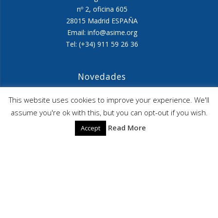
nº 2, oficina 605
28015 Madrid ESPAÑA
Email: info@asime.org
Tel: (+34) 911 59 26 36
Novedades
Agenda ASIME-Ultimo trimestre 2026
This website uses cookies to improve your experience. We'll
assume you're ok with this, but you can opt-out if you wish.
ASIME celebrará en diciembre una nueva edición de
Read More
Accept
sus jornadas
CAPITA SELECTA en Sustracción internacional de
Menores
ASIME