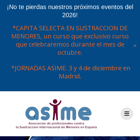
¡No te pierdas nuestros próximos eventos del
2026!
*CAPITA SELECTA EN SUSTRACCION DE
MENORES, un curso que exclusivo curso
que celebraremos durante el mes de
✕
octubre.
*JORNADAS ASIME. 3 y 4 de diciembre en
Madrid.
Saltar
al
contenido